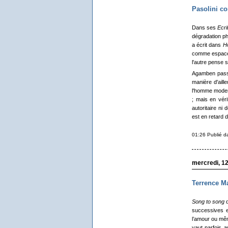
Pasolini c
Dans ses
Ecri
dégradation ph
a écrit dans
H
comme espace b
l'autre pense s
Agamben passe
manière d'aill
l'homme modern
; mais en vérit
autoritaire ni 
est en retard 
01:26 Publié 
mercredi, 12 
Terrence Ma
Song to song
d
successives e
l’amour ou mêm
vaut parfois a