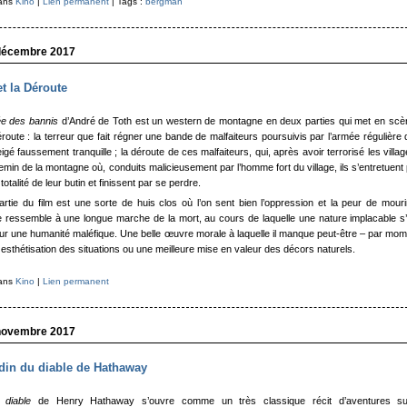
dans
Kino
|
Lien permanent
| Tags :
bergman
décembre 2017
et la Déroute
e des bannis
d’André de Toth est un western de montagne en deux parties qui met en scè
déroute : la terreur que fait régner une bande de malfaiteurs poursuivis par l’armée régulière
igé faussement tranquille ; la déroute de ces malfaiteurs, qui, après avoir terrorisé les villag
emin de la montagne où, conduits malicieusement par l’homme fort du village, ils s’entretuent
totalité de leur butin et finissent par se perdre.
rtie du film est une sorte de huis clos où l’on sent bien l’oppression et la peur de mouri
e ressemble à une longue marche de la mort, au cours de laquelle une nature implacable s
ur une humanité maléfique. Une belle œuvre morale à laquelle il manque peut-être – par mo
 esthétisation des situations ou une meilleure mise en valeur des décors naturels.
dans
Kino
|
Lien permanent
novembre 2017
rdin du diable de Hathaway
 diable
de Henry Hathaway s’ouvre comme un très classique récit d’aventures su