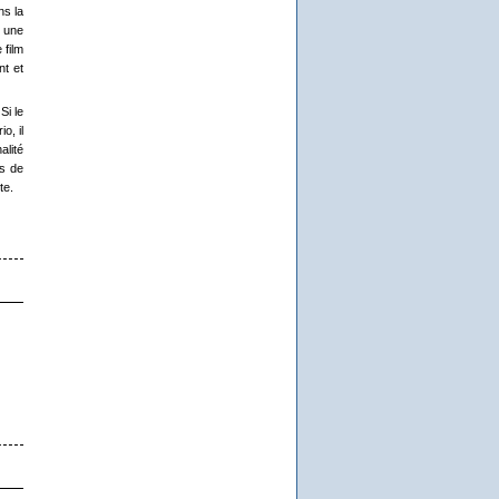
ns la
t une
 film
nt et
Si le
o, il
alité
es de
te.