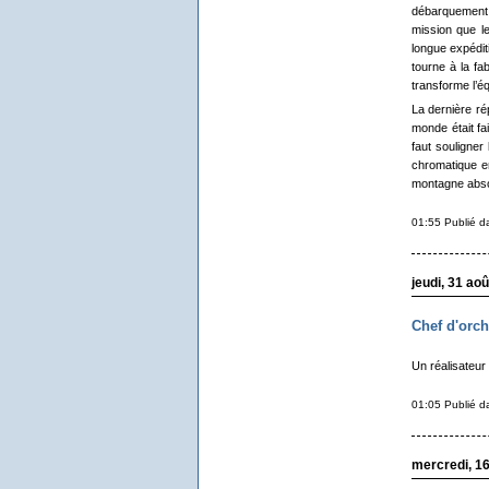
débarquement 
mission que l
longue expéditi
tourne à la fa
transforme l’é
La dernière ré
monde était fa
faut souligner
chromatique en
montagne absol
01:55 Publié 
jeudi, 31 ao
Chef d'orc
Un réalisateur
01:05 Publié 
mercredi, 1