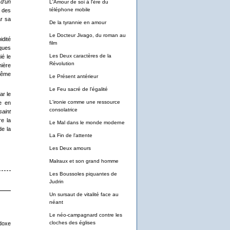
 d’un
L'Amour de soi à l'ère du
téléphone mobile
é des
ar sa
De la tyrannie en amour
Le Docteur Jivago, du roman au
idité
film
iques
Les Deux caractères de la
ié le
Révolution
mière
 même
Le Présent antérieur
Le Feu sacré de l'égalité
ar le
L'ironie comme une ressource
e en
consolatrice
saint
re la
Le Mal dans le monde moderne
de la
La Fin de l'attente
Les Deux amours
Malraux et son grand homme
Les Boussoles piquantes de
Judrin
Un sursaut de vitalité face au
néant
Le néo-campagnard contre les
cloches des églises
adoxe