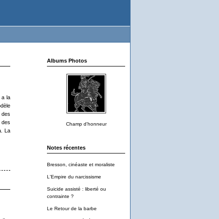
Albums Photos
 a la
odèle
 des
, des
Champ d'honneur
à. La
Notes récentes
Bresson, cinéaste et moraliste
L'Empire du narcissisme
Suicide assisté : liberté ou
contrainte ?
Le Retour de la barbe