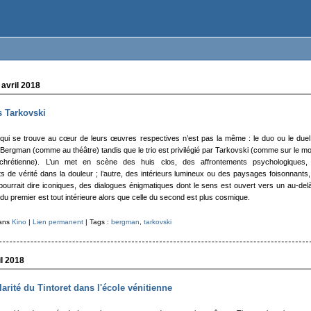
 avril 2018
 Tarkovski
 qui se trouve au cœur de leurs œuvres respectives n’est pas la même : le duo ou le duel
Bergman (comme au théâtre) tandis que le trio est privilégié par Tarkovski (comme sur le m
é chrétienne). L’un met en scène des huis clos, des affrontements psychologiques,
de vérité dans la douleur ; l’autre, des intérieurs lumineux ou des paysages foisonnants
ourrait dire iconiques, des dialogues énigmatiques dont le sens est ouvert vers un au-del
u premier est tout intérieure alors que celle du second est plus cosmique.
dans
Kino
|
Lien permanent
| Tags :
bergman
,
tarkovski
il 2018
larité du Tintoret dans l'école vénitienne