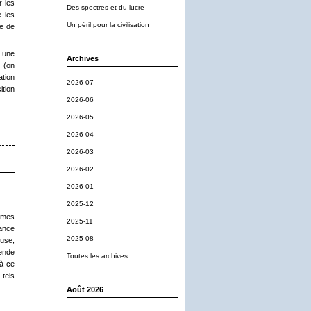
r les
Des spectres et du lucre
 les
Un péril pour la civilisation
ue de
e une
Archives
e (on
ation
2026-07
ition
2026-06
2026-05
2026-04
2026-03
2026-02
2026-01
2025-12
emmes
2025-11
eance
2025-08
euse,
cende
Toutes les archives
 à ce
 tels
Août 2026