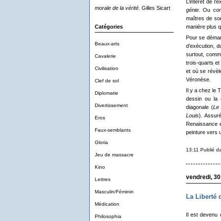
L’intérêt de 
morale de la vérité
. Gilles Sicart
génie
. Ou com
maîtres de so
Catégories
manière plus q
Pour se démarqu
Beaux-arts
d’exécution, 
surtout, com
Cavalerie
trois-quarts et
Civilisation
et où se révèl
Véronèse.
Clef de sol
Il y a chez le T
Diplomatie
dessin ou la
Divertissement
diagonale (
Le 
Louis
). Assuré
Eros
Renaissance et
Faux-semblants
peinture vers u
Gloria
13:11 Publié 
Jeu de massacre
Kino
vendredi, 3
Lettres
Masculin/Féminin
La Liberté 
Médication
Il est devenu 
Philosophia