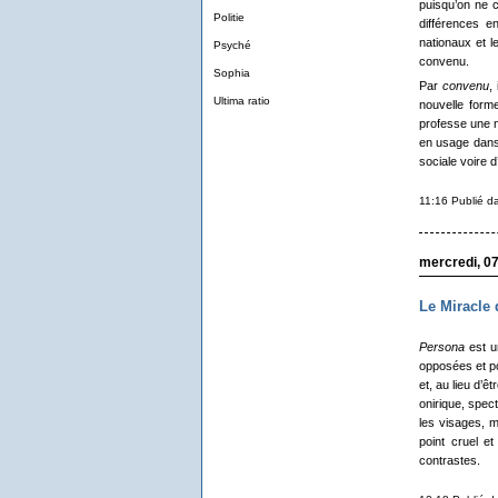
puisqu’on ne 
Politie
différences e
nationaux et l
Psyché
convenu.
Sophia
Par
convenu
,
Ultima ratio
nouvelle form
professe une mo
en usage dans 
sociale voire d
11:16 Publié 
mercredi, 07
Le Miracle
Persona
est u
opposées et po
et, au lieu d’ê
onirique, spec
les visages, m
point cruel et
contrastes.