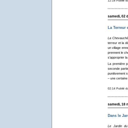
12:18 Publié 
samedi, 02 
La Terreur 
La Chevauché
terreur et la 
un village enne
prennent le ch
s’approprier la 
La première pa
seconde parti
punitivement s
– une certaine
02:14 Publié 
samedi, 18 
Dans le Ja
Le Jardin du