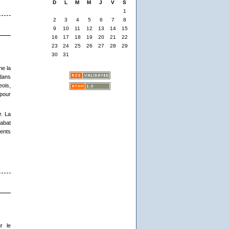
D
L
M
M
J
V
S
1
2
3
4
5
6
7
8
9
10
11
12
13
14
15
16
17
18
19
20
21
22
23
24
25
26
27
28
29
30
31
ne la
 dans
eois,
 pour
r. La
’abat
ments
r le