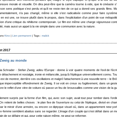
épreuve morale et visuelle. On dira peut-être que la caméra tourne à vide, que le cinéaste s’
son sens poétique s’est perdu et qu’il ne reste rien de ce qui a donné ses grands films. Ma
amentalement, n’a pas changé, même si elle s’est radicalisée comme pour faire systèm
l en est une, se trouve plutôt dans le propos, dans l’explicitation d’un point de vue métapolit
ion d’une critique du nihilisme contemporain. Le film est même une charge vigoureuse cont
é, mais aussi un appel à la vie simple dans une communion avec la nature.
dans
Kino
|
Lien permanent
| Tags :
malick
let 2017
 Zweig au monde
ria Schrader -
Stefan Zweig, adieu l'Europe
- donne à voir quatre moments de l’exil de l’écri
re détachement et nostalgie, ironie et mélancolie, jusqu’à l’épilogue universellement connu. Tou
lm est de montrer, derrière ces oscillations et malgré l’attachement à une nouvelle terre – le Brés
sque imperceptible effondrement de Zweig. Il se voit en creux ou fugitivement, dans un gest
re le reflet d’une vitre de voiture où passe un feu de broussailles comme une vision de la g
ement surpris par la forme d’un film, qui, avec son sujet, avait tout pour tomber dans l’ordi
On retient de belles choses : le plan fixe de l’ouverture ou celui de l’épilogue, divisé en cha
ar le miroir d’une armoire, ou encore ce diptyque visuel où, dans un appartement new-yor
x-femme semblent abattus sans se regarder. L’image d’un couple qui s’est défait dans un 
ain de se défaire et qui, pour cette raison même, ne peut se reformer.