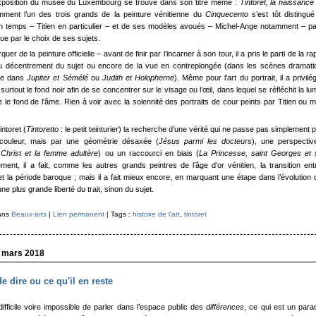
l’exposition du musée du Luxembourg se trouve dans son titre même :
Tintoret, la naissance
ment l’un des trois grands de la peinture vénitienne du
Cinquecento
s’est tôt distingu
n temps – Titien en particulier – et de ses modèles avoués – Michel-Ange notamment – p
ue par le choix de ses sujets.
er de la peinture officielle – avant de finir par l’incarner à son tour, il a pris le parti de la rap
du décentrement du sujet ou encore de la vue en contreplongée (dans les scènes dramat
me dans
Jupiter et Sémélé
ou
Judith et Holopherne
). Même pour l’art du portrait, il a privilég
 surtout le fond noir afin de se concentrer sur le visage ou l’œil, dans lequel se réfléchit la lu
e le fond de l'âme. Rien à voir avec la solennité des portraits de cour peints par Titien ou
intoret (
Tintoretto
: le petit teinturier) la recherche d’une vérité qui ne passe pas simplement p
 couleur, mais par une géométrie désaxée (
Jésus parmi les docteurs
), une perspectiv
Christ et la femme adultère
) ou un raccourci en biais (
La Princesse, saint Georges et 
ment, il a fait, comme les autres grands peintres de l’âge d’or vénitien, la transition ent
 la période baroque ; mais il a fait mieux encore, en marquant une étape dans l’évolution 
ne plus grande liberté du trait, sinon du sujet.
dans
Beaux-arts
|
Lien permanent
| Tags :
histoire de l'art
,
tintoret
0 mars 2018
de dire ou ce qu'il en reste
difficile voire impossible de parler dans l’espace public des
différences
, ce qui est un par