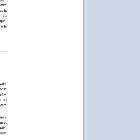
imite
is la
e. La
ique,
re la
vain,
te la
il –,
e, un
uerre
naire
mp et
kais,
monde