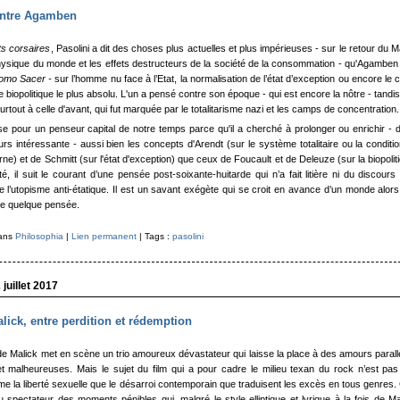
ontre Agamben
ts corsaires
, Pasolini a dit des choses plus actuelles et plus impérieuses - sur le retour du Ma
ysique du monde et les effets destructeurs de la société de la consommation -
qu'Agamben 
omo Sacer -
sur l’homme nu face à l’Etat, la normalisation de l’état d’exception ou encore le
iopolitique le plus absolu. L'un a pensé contre son époque - qui est encore la nôtre - tandi
urtout à celle d'avant, qui fut marquée par le totalitarisme nazi et les camps de concentration.
 pour un penseur capital de notre temps parce qu'il a cherché à prolonger ou enrichir - 
eurs intéressante - aussi bien les concepts d'Arendt (sur le système totalitaire ou la conditi
e) et de Schmitt (sur l'état d'exception) que ceux de Foucault et de Deleuze (sur la biopolit
é, il suit
le courant d’une pensée post-soixante-huitarde qui n’a fait litière ni du discours 
de l’utopisme anti-étatique.
Il est un savant exégète qui se croit en avance d’un monde alors 
de quelque pensée.
dans
Philosophia
|
Lien permanent
| Tags :
pasolini
juillet 2017
lick, entre perdition et rédemption
e Malick met en scène un trio amoureux dévastateur qui laisse la place à des amours parall
t malheureuses. Mais le sujet du film qui a pour cadre le milieu texan du rock n’est pas
e la liberté sexuelle que le désarroi contemporain que traduisent les excès en tous genres.
u spectateur des moments pénibles qui, malgré le style elliptique et lyrique à la fois de Ma