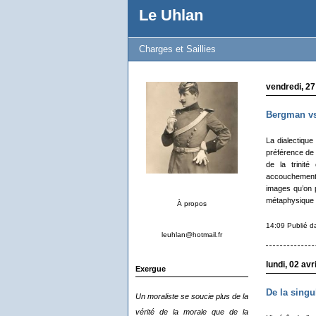
Le Uhlan
Charges et Saillies
vendredi, 27
Bergman vs
La dialectique
préférence de 
de la trinit
accouchements 
images qu’on p
métaphysique d
À propos
14:09 Publié 
leuhlan@hotmail.fr
lundi, 02 avr
Exergue
De la singu
Un moraliste se soucie plus de la
vérité de la morale que de la