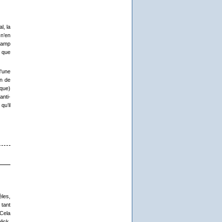
l, la
n’en
 camp
s que
d'une
on de
ique)
anti-
qu’il
èles,
 tant
 Cela
lick,