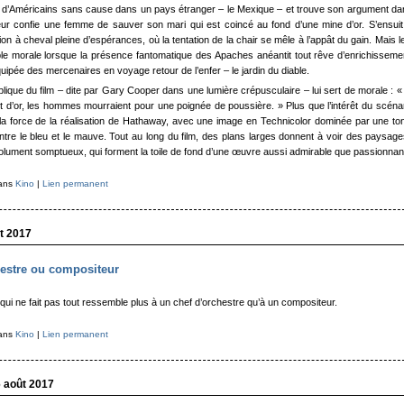
d’Américains sans cause dans un pays étranger – le Mexique – et trouve son argument da
eur confie une femme de sauver son mari qui est coincé au fond d’une mine d’or. S’ensui
on à cheval pleine d’espérances, où la tentation de la chair se mêle à l’appât du gain. Mais le
ble morale lorsque la présence fantomatique des Apaches anéantit tout rêve d’enrichisseme
quipée des mercenaires en voyage retour de l’enfer – le jardin du diable.
plique du film – dite par Gary Cooper dans une lumière crépusculaire – lui sert de morale : « 
it d’or, les hommes mourraient pour une poignée de poussière. » Plus que l’intérêt du scénari
 la force de la réalisation de Hathaway, avec une image en Technicolor dominée par une ton
tre le bleu et le mauve. Tout au long du film, des plans larges donnent à voir des paysag
ument somptueux, qui forment la toile de fond d’une œuvre aussi admirable que passionnan
dans
Kino
|
Lien permanent
ût 2017
hestre ou compositeur
 qui ne fait pas tout ressemble plus à un chef d’orchestre qu’à un compositeur.
dans
Kino
|
Lien permanent
6 août 2017