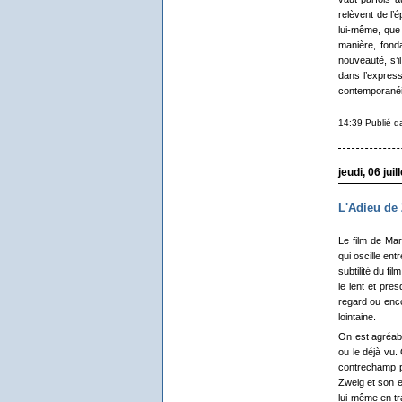
relèvent de l’
lui-même, que 
manière, fond
nouveauté, s’i
dans l’express
contemporanéit
14:39 Publié 
jeudi, 06 juil
L'Adieu de
Le film de Ma
qui oscille ent
subtilité du fi
le lent et pre
regard ou enco
lointaine.
On est agréabl
ou le déjà vu. 
contrechamp p
Zweig et son e
lui-même en tr