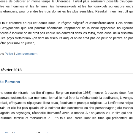
cesse de célébrer en même temps la Différence. Il n’est plus seulement possible d’évoque
ntre les hommes et les femmes, les hétérosexuels et les homosexuels ou encore entre
es étrangers, pour prendre les trois domaines les plus sensibles. Résultat : rien n’est dit q
 il faut entendre ce qui est admis sous un régime d’égalité et d’indifférenciation. Cela donn
e d’hypocrisie que l’on pourrait néanmoins rapprocher de la vieille hypocrisie bourgeois
rale à laquelle on ne croit pas et que l’on contredit dans les faits), mais aussi de la dissimul
les pays dictatoriaux (on tient un discours auquel on ne croit pas de peur de perdre sa pos
’être poursuivi en justice).
dans
Politie
|
Lien permanent
 février 2018
 de Persona
ne sorte de miracle : ce film d'Ingmar Bergman (sorti en 1966) montre, à travers deux f
urtant fusionnelles par moments, le mal, le mal-être, la méchanceté, la souffrance, la veng
tre laid, effrayant ou répugnant, il est beau, fascinant et presque religieux. La lumière est religi
trale, et elle fait plus qu'adoucir la noirceur des sentiments ou des personnages ; elle trans
agnifie les paysages, réconcilie l’humanité avec le monde. A-t-on jamais vu un film qui soit
 sublime, terrible et merveilleux ? – En tout cas, rares sont les films qui présentent de