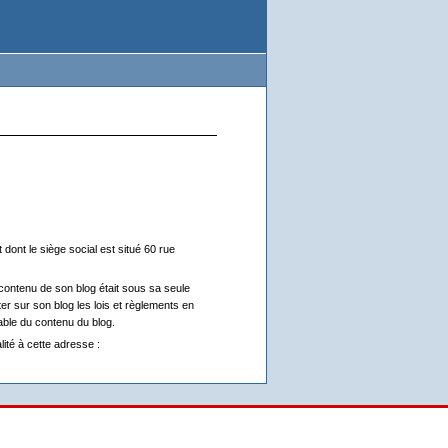
t dont le siège social est situé 60 rue
 contenu de son blog était sous sa seule
ter sur son blog les lois et règlements en
sable du contenu du blog.
lité à cette adresse :