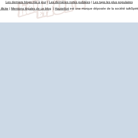
Les derniers blogs mis à jour
|
Les dernières notes publiées
|
Les tags les plus populaires
llicite
|
Mentions légales de ce blog
|
Hautetfort
est une marque déposée de la société talkSpiri