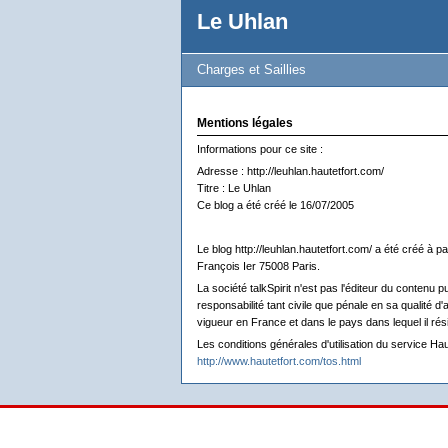
Le Uhlan
Charges et Saillies
Mentions légales
Informations pour ce site :
Adresse : http://leuhlan.hautetfort.com/
Titre : Le Uhlan
Ce blog a été créé le 16/07/2005
Le blog http://leuhlan.hautetfort.com/ a été créé à p
François Ier 75008 Paris.
La société talkSpirit n'est pas l'éditeur du contenu
responsabilité tant civile que pénale en sa qualité d
vigueur en France et dans le pays dans lequel il rés
Les conditions générales d'utilisation du service Hau
http://www.hautetfort.com/tos.html