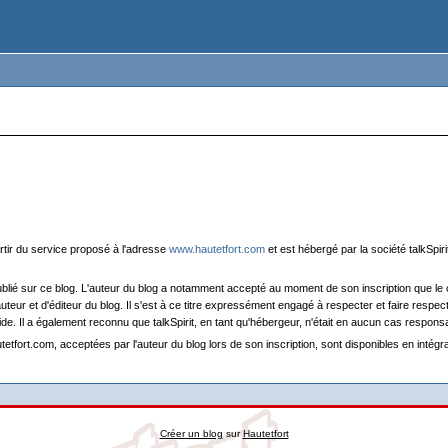
artir du service proposé à l'adresse
www.hautetfort.com
et est hébergé par la société talkSpiri
 publié sur ce blog. L'auteur du blog a notamment accepté au moment de son inscription que le
'auteur et d'éditeur du blog. Il s'est à ce titre expressément engagé à respecter et faire respec
ide. Il a également reconnu que talkSpirit, en tant qu'hébergeur, n'était en aucun cas respon
tetfort.com, acceptées par l'auteur du blog lors de son inscription, sont disponibles en intégra
Créer un blog
sur
Hautetfort