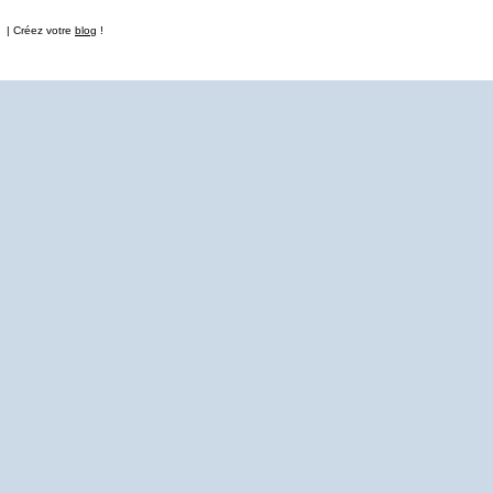
t | Créez votre
blog
!