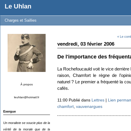
Le Uhlan
Charges et Saillies
« Le comb
vendredi, 03 février 2006
De l'importance des fréquent
La Rochefoucauld voit le vice derrière 
raison, Chamfort le règne de l’opini
naturel ? Le premier a fréquenté la cou
À propos
cafés.
leuhlan@hotmail.fr
11:00 Publié dans
Lettres
|
Lien perman
chamfort
,
vauvenargues
Exergue
Un moraliste se soucie plus de la
vérité de la morale que de la