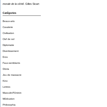
morale de la vérité
. Gilles Sicart
Catégories
Beaux-arts
Cavalerie
Civilisation
Clef de sol
Diplomatie
Divertissement
Eros
Faux-semblants
Gloria
Jeu de massacre
Kino
Lettres
Masculin/Féminin
Médication
Philosophia