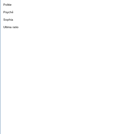
Politie
Psyché
Sophia
Ultima ratio