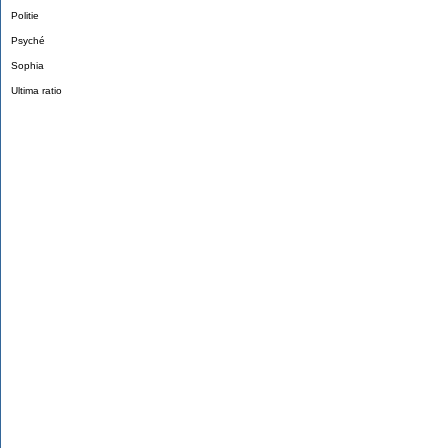
Politie
Psyché
Sophia
Ultima ratio