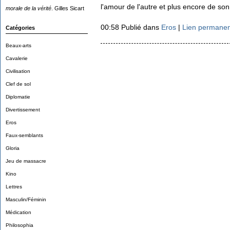
l'amour de l'autre et plus encore de so
morale de la vérité
. Gilles Sicart
00:58 Publié dans
Eros
|
Lien permanen
Catégories
Beaux-arts
Cavalerie
Civilisation
Clef de sol
Diplomatie
Divertissement
Eros
Faux-semblants
Gloria
Jeu de massacre
Kino
Lettres
Masculin/Féminin
Médication
Philosophia