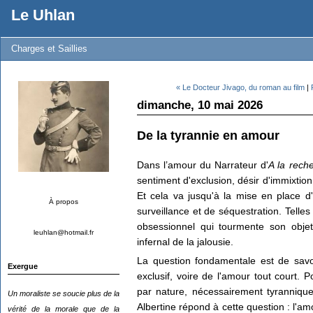
Le Uhlan
Charges et Saillies
« Le Docteur Jivago, du roman au film
|
dimanche, 10 mai 2026
De la tyrannie en amour
Dans l’amour du Narrateur d'
A la
r
eche
sentiment d'exclusion, désir d'immixtion
Et cela va jusqu'à la mise en place 
À propos
surveillance et de séquestration. Tell
obsessionnel qui tourmente son objet
leuhlan@hotmail.fr
infernal de la jalousie.
La question fondamentale est de savoi
Exergue
exclusif, voire de l'amour tout court. 
par nature, nécessairement tyranniqu
Un moraliste se soucie plus de la
Albertine répond à cette question : l'am
vérité de la morale que de la