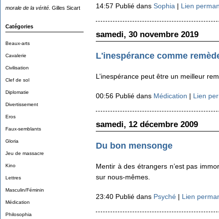
14:57 Publié dans
Sophia
|
Lien perma
morale de la vérité
. Gilles Sicart
Catégories
samedi, 30 novembre 2019
Beaux-arts
L'inespérance comme remèd
Cavalerie
Civilisation
L’inespérance peut être un meilleur rem
Clef de sol
Diplomatie
00:56 Publié dans
Médication
|
Lien pe
Divertissement
Eros
samedi, 12 décembre 2009
Faux-semblants
Gloria
Du bon mensonge
Jeu de massacre
Mentir à des étrangers n’est pas immor
Kino
sur nous-mêmes.
Lettres
Masculin/Féminin
23:40 Publié dans
Psyché
|
Lien perma
Médication
Philosophia