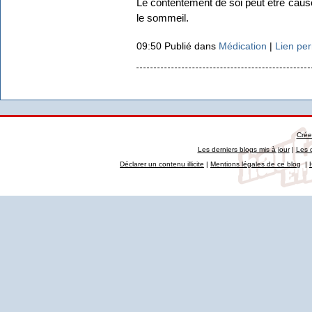
Le contentement de soi peut être cause
le sommeil.
09:50 Publié dans
Médication
|
Lien pe
Crée
Les derniers blogs mis à jour
|
Les 
Déclarer un contenu illicite
|
Mentions légales de ce blog
|