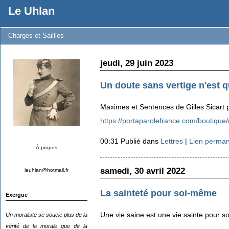
Le Uhlan
Charges et Saillies
jeudi, 29 juin 2023
Un doute sans vertige n'est q
Maximes et Sentences de Gilles Sicart 
https://portaparolefrance.com/boutique
00:31 Publié dans
Lettres
|
Lien perma
À propos
samedi, 30 avril 2022
leuhlan@hotmail.fr
La sainteté pour soi-même
Exergue
Une vie saine est une vie sainte pour so
Un moraliste se soucie plus de la
vérité de la morale que de la