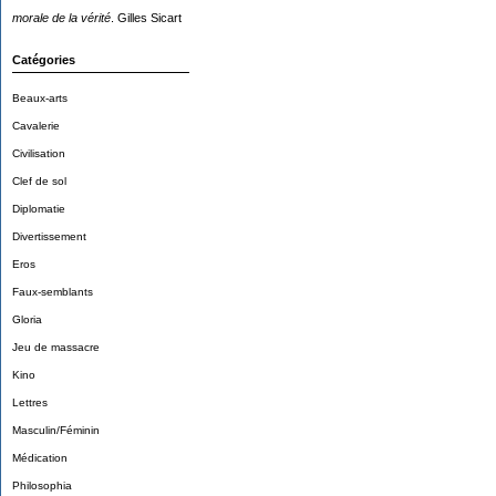
morale de la vérité
. Gilles Sicart
Catégories
Beaux-arts
Cavalerie
Civilisation
Clef de sol
Diplomatie
Divertissement
Eros
Faux-semblants
Gloria
Jeu de massacre
Kino
Lettres
Masculin/Féminin
Médication
Philosophia