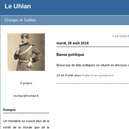
Le Uhlan
Charges et Saillies
« Le Goût 
mardi, 28 août 2018
Basse politique
Beaucoup de faits politiques se situent en dessous du
10:44 Publié dans
Politie
|
Lien permanent
À propos
leuhlan@hotmail.fr
Exergue
Un moraliste se soucie plus de la
vérité de la morale que de la