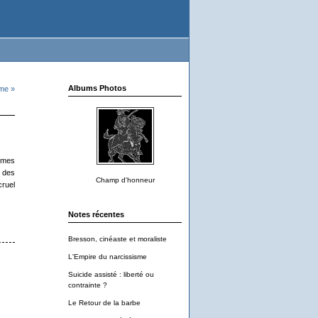
Albums Photos
ême »
lèmes
t des
Champ d'honneur
cruel
Notes récentes
Bresson, cinéaste et moraliste
L'Empire du narcissisme
Suicide assisté : liberté ou
contrainte ?
Le Retour de la barbe