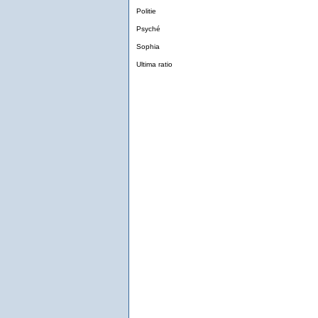
Politie
Psyché
Sophia
Ultima ratio