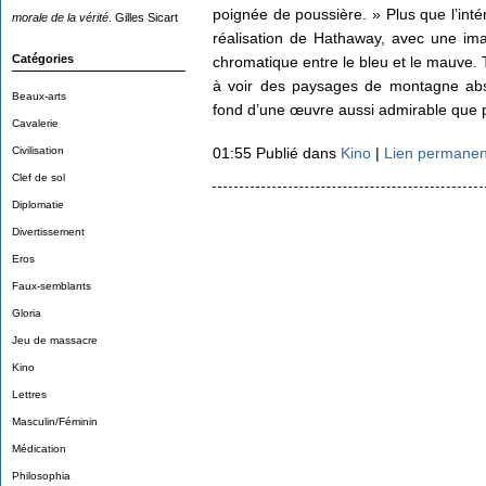
poignée de poussière. » Plus que l’intérê
morale de la vérité
. Gilles Sicart
réalisation de Hathaway, avec une im
Catégories
chromatique entre le bleu et le mauve. 
à voir des paysages de montagne abs
Beaux-arts
fond d’une œuvre aussi admirable que 
Cavalerie
Civilisation
01:55 Publié dans
Kino
|
Lien permanen
Clef de sol
Diplomatie
Divertissement
Eros
Faux-semblants
Gloria
Jeu de massacre
Kino
Lettres
Masculin/Féminin
Médication
Philosophia