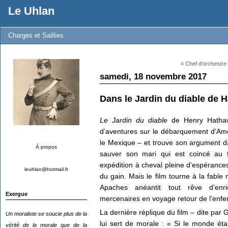
Le Uhlan
Charges et Saillies
« Chef d'orchestre
samedi, 18 novembre 2017
Dans le Jardin du diable de 
Le Jardin du diable
de Henry Hathawa
d’aventures sur le débarquement d’Am
le Mexique – et trouve son argument d
À propos
sauver son mari qui est coincé au 
expédition à cheval pleine d’espérances,
leuhlan@hotmail.fr
du gain. Mais le film tourne à la fabl
Apaches anéantit tout rêve d’enri
Exergue
mercenaires en voyage retour de l’enfer 
La dernière réplique du film – dite par
Un moraliste se soucie plus de la
lui sert de morale : « Si le monde éta
vérité de la morale que de la