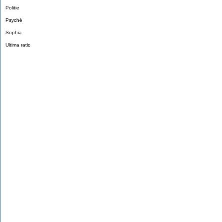
Politie
Psyché
Sophia
Ultima ratio