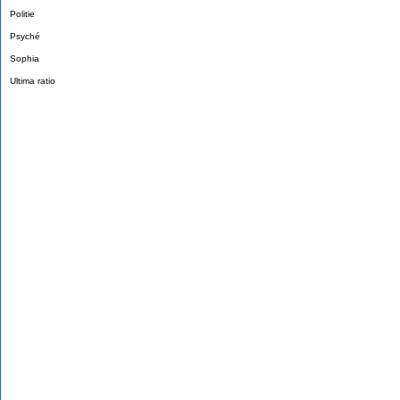
Politie
Psyché
Sophia
Ultima ratio