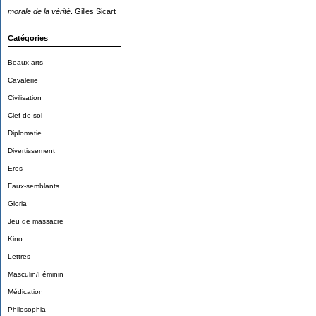
morale de la vérité
. Gilles Sicart
Catégories
Beaux-arts
Cavalerie
Civilisation
Clef de sol
Diplomatie
Divertissement
Eros
Faux-semblants
Gloria
Jeu de massacre
Kino
Lettres
Masculin/Féminin
Médication
Philosophia