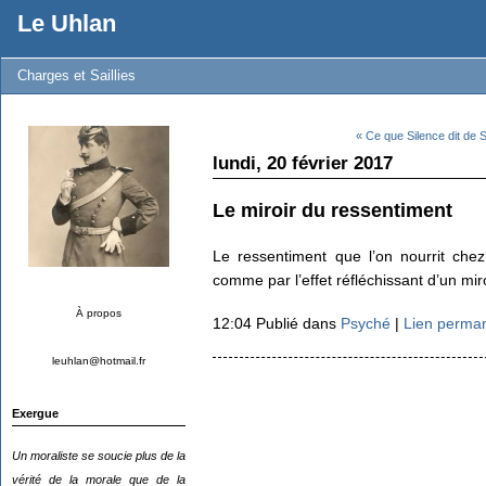
Le Uhlan
Charges et Saillies
« Ce que Silence dit de
lundi, 20 février 2017
Le miroir du ressentiment
Le ressentiment que l’on nourrit chez
comme par l’effet réfléchissant d’un miro
À propos
12:04 Publié dans
Psyché
|
Lien perma
leuhlan@hotmail.fr
Exergue
Un moraliste se soucie plus de la
vérité de la morale que de la