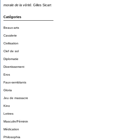
morale de la vérité
. Gilles Sicart
Catégories
Beaux-arts
Cavalerie
Civilisation
Clef de sol
Diplomatie
Divertissement
Eros
Faux-semblants
Gloria
Jeu de massacre
Kino
Lettres
Masculin/Féminin
Médication
Philosophia