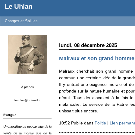
Le Uhlan
Charges et Saillies
lundi, 08 décembre 2025
Malraux et son grand homme
Malraux cherchait son grand homme et
commun une certaine idée de la grandeu
Il y entrait une exigence morale et de 
À propos
profonde sur la nature humaine et pourt
néant. Tous deux avaient à la fois l
leuhlan@hotmail.fr
mélancolie. Le service de la Patrie le
unissait plus encore.
Exergue
10:52 Publié dans
Politie
|
Lien perman
Un moraliste se soucie plus de la
vérité de la morale que de la