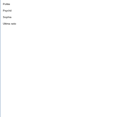
Politie
Psyché
Sophia
Ultima ratio